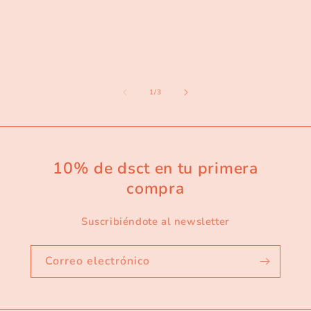
de
1
/
3
10% de dsct en tu primera
compra
Suscribiéndote al newsletter
Correo electrónico