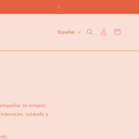
I
Iniciar
Carrito
Español
sesión
d
i
o
m
a
ompañar lo simple:
intención, cuidado y
más.