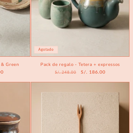
Agotado
 & Green
Pack de regalo - Tetera + expressos
00
Precio
Precio
S/. 186.00
S/. 248.00
habitual
de
oferta