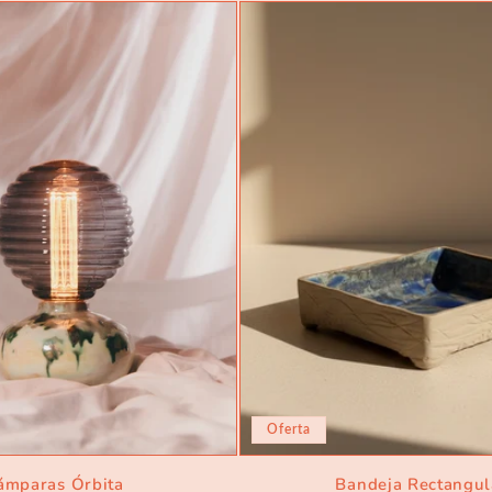
Oferta
ámparas Órbita
Bandeja Rectangul