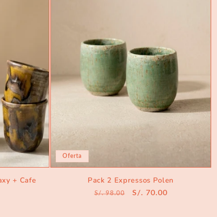
Oferta
axy + Cafe
Pack 2 Expressos Polen
Precio
Precio
S/. 70.00
S/. 98.00
habitual
de
oferta