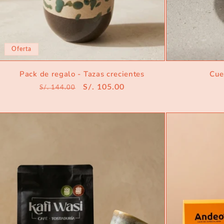
Oferta
Pack de regalo - Tazas crecientes
Cue
Precio
Precio
S/. 105.00
S/. 144.00
habitual
de
oferta