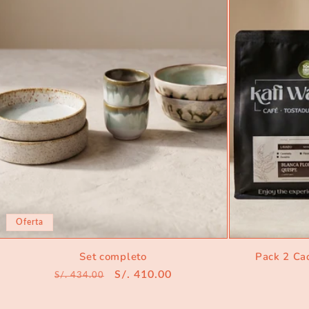
Oferta
Set completo
Pack 2 Ca
Precio
Precio
S/. 410.00
S/. 434.00
habitual
de
oferta