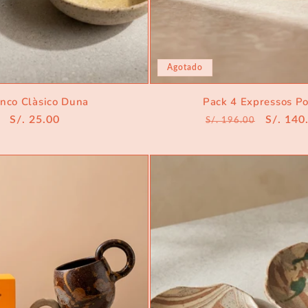
Agotado
nco Clàsico Duna
Pack 4 Expressos P
Precio
S/. 25.00
Precio
Precio
S/. 140
S/. 196.00
habitual
habitual
de
oferta