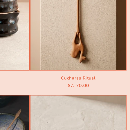
Cucharas Ritual
Precio
S/. 70.00
habitual