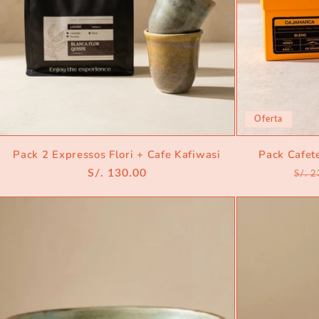
Oferta
Pack 2 Expressos Flori + Cafe Kafiwasi
Pack Cafet
Precio
S/. 130.00
Prec
S/. 
habitual
habi