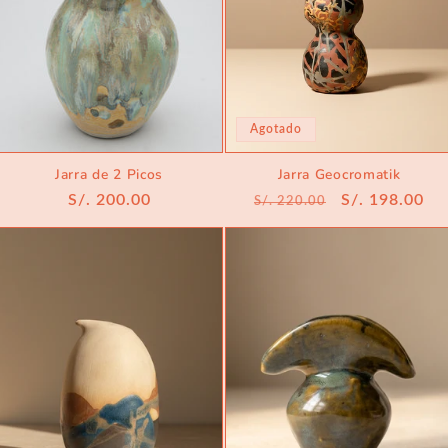
Agotado
Jarra de 2 Picos
Jarra Geocromatik
Precio
S/. 200.00
Precio
Precio
S/. 198.00
S/. 220.00
habitual
habitual
de
oferta