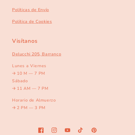
Políticas de Envío
Política de Cookies
Visítanos
Delucchi 205, Barranco
Lunes a Viernes
🡢
10 M — 7 PM
Sábado
🡢
11 AM — 7 PM
Horario de Almuerzo
🡢
2 PM — 3 PM
Facebook
Instagram
YouTube
TikTok
Pinterest