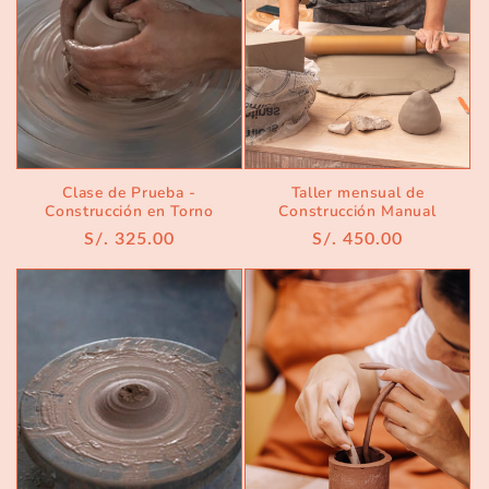
Clase de Prueba -
Taller mensual de
Construcción en Torno
Construcción Manual
Precio
S/. 325.00
Precio
S/. 450.00
habitual
habitual