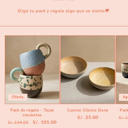
Elige tu pack y regala algo que se sienta💗.
Oferta
Ag
Pack de regalo - Tazas
Cuenco Clàsico Duna
Pac
crecientes
Precio
S/. 25.00
Pre
S/. 
Precio
Precio
S/. 105.00
S/. 144.00
habitual
hab