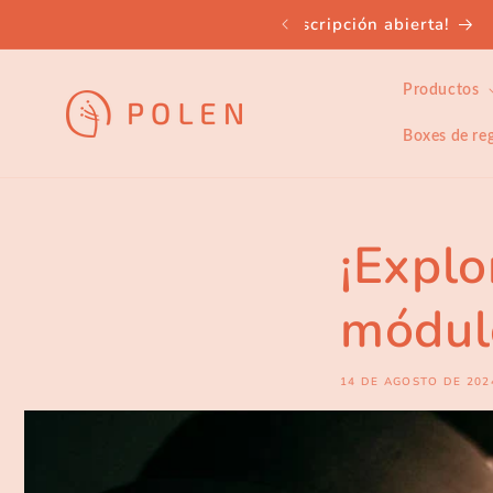
Ir
directamente
al contenido
Productos
Boxes de re
¡Explo
módul
14 DE AGOSTO DE 202