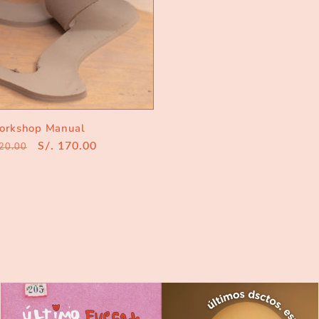
orkshop Manual
cio
Precio
S/. 170.00
220.00
tual
de
oferta