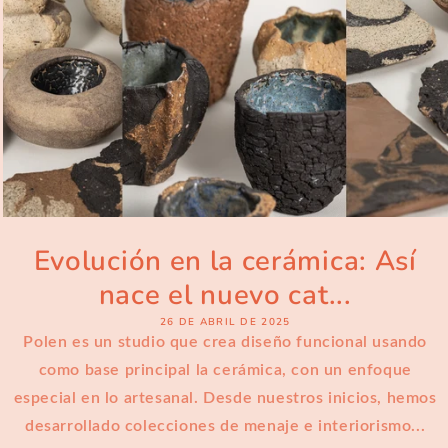
Evolución en la cerámica: Así
nace el nuevo cat...
26 DE ABRIL DE 2025
Polen es un studio que crea diseño funcional usando
como base principal la cerámica, con un enfoque
especial en lo artesanal. Desde nuestros inicios, hemos
desarrollado colecciones de menaje e interiorismo...