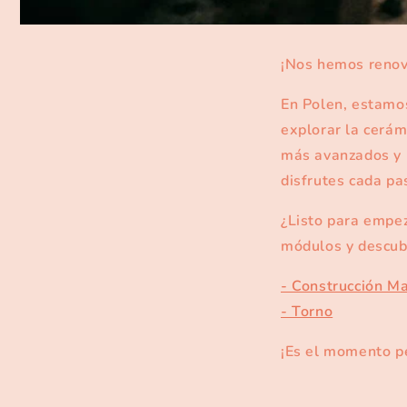
¡Nos hemos reno
En Polen, estamo
explorar la cerá
más avanzados y 
disfrutes cada pa
¿Listo para empez
módulos y descubr
- Construcción M
- Torno
¡Es el momento pe