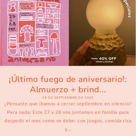
¡Último fuego de aniversario!:
Almuerzo + brind...
25 DE SEPTIEMBRE DE 2025
¿Pensaste que íbamos a cerrar septiembre en silencio?
Para nada. Este 27 y 28 nos juntamos en familia para
despedir el mes como se debe: con juegos, comida rica
y...