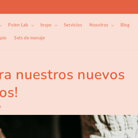
Regala algo especial
Polen Lab
Inspo
Servicios
Nosotros
Blog
galo
Sets de menaje
ra nuestros nuevos
os!
4