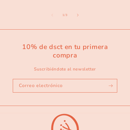
de
1
/
3
10% de dsct en tu primera
compra
Suscribiéndote al newsletter
Correo electrónico