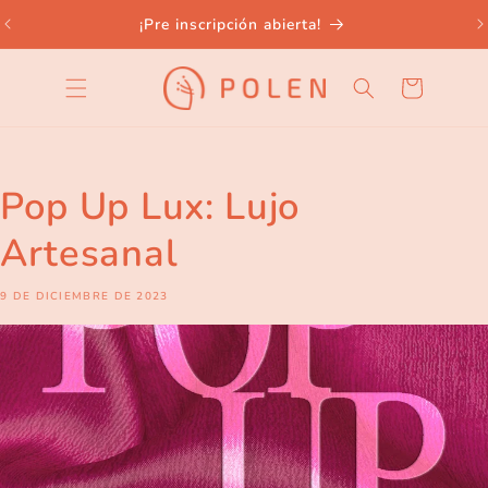
Ir
directamente
¡Pre inscripción abierta!
al contenido
Carrito
Pop Up Lux: Lujo
Artesanal
9 DE DICIEMBRE DE 2023