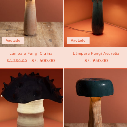
Agotado
Agotado
Lámpara Fungi Citrina
Lámpara Fungi Aeurelia
Precio
Precio
S/. 600.00
Precio
S/. 950.00
S/. 750.00
habitual
de
habitual
oferta