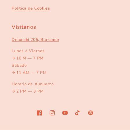
Política de Cookies
Visítanos
Delucchi 205, Barranco
Lunes a Viernes
🡢
10 M — 7 PM
Sábado
🡢
11 AM — 7 PM
Horario de Almuerzo
🡢
2 PM — 3 PM
Facebook
Instagram
YouTube
TikTok
Pinterest