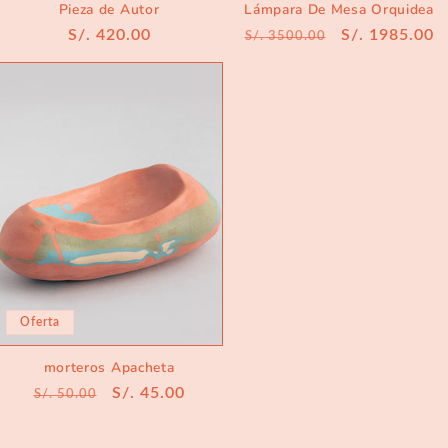
Pieza de Autor
Lámpara De Mesa Orquidea
Precio
S/. 420.00
Precio
Precio
S/. 1985.00
S/. 3500.00
habitual
habitual
de
oferta
Oferta
morteros Apacheta
Precio
Precio
S/. 45.00
S/. 50.00
habitual
de
oferta