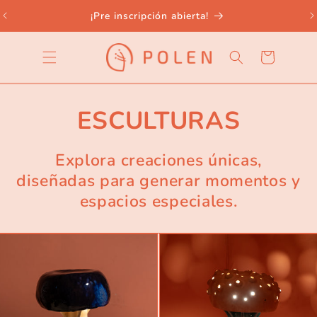
Ir
directamente
¡Pre inscripción abierta!
al contenido
Carrito
ESCULTURAS
Explora creaciones únicas,
diseñadas para generar momentos y
espacios especiales.