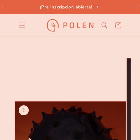
Ir
directamente
¡Pre inscripción abierta!
al contenido
Carrito
Ir
directamente
a la
información
del producto