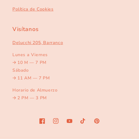
Política de Cookies
Visítanos
Delucchi 205, Barranco
Lunes a Viernes
🡢
10 M — 7 PM
Sábado
🡢
11 AM — 7 PM
Horario de Almuerzo
🡢
2 PM — 3 PM
Facebook
Instagram
YouTube
TikTok
Pinterest