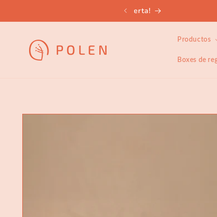
Ir
directamente
al contenido
Productos
Boxes de re
Ir
directamente
a la
información
del producto