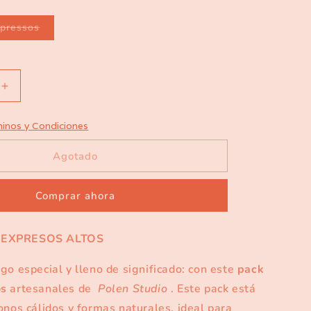
Variante
xpressos
agotada
o
no
disponible
Aumentar
cantidad
para
inos y Condiciones
Pack
4
Agotado
Expressos
Polen
Comprar ahora
 EXPRESOS ALTOS
go especial y lleno de significado: con este
pack
os
artesanales de
Polen Studio
. Este pack está
onos cálidos y formas naturales, ideal para