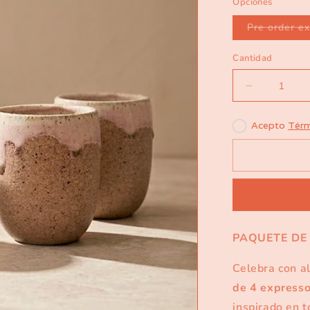
Opciones
Pre order e
Cantidad
Reducir
cantidad
para
Acepto
Térm
Pack
4
Expressos
Polen
PAQUETE DE
Celebra con al
de 4 express
inspirado en t