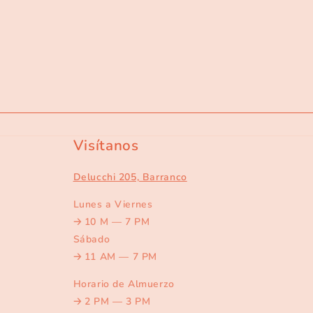
Visítanos
Delucchi 205, Barranco
Lunes a Viernes
🡢
10 M — 7 PM
Sábado
🡢
11 AM — 7 PM
Horario de Almuerzo
🡢
2 PM — 3 PM