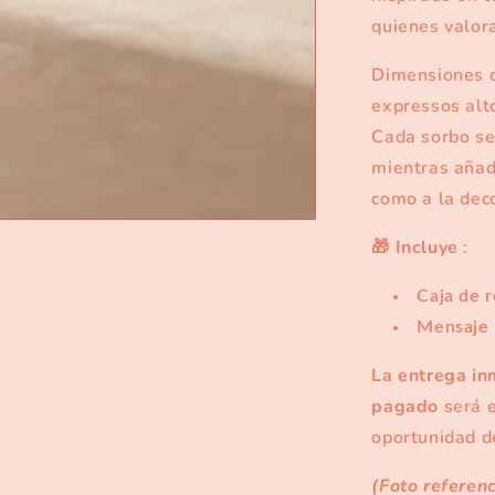
quienes valora
Dimensiones d
expressos alto
Cada sorbo se 
mientras añade
como a la dec
🎁
Incluye
:
Caja de r
Mensaje p
La entrega in
pagado
será e
oportunidad d
(Foto referen