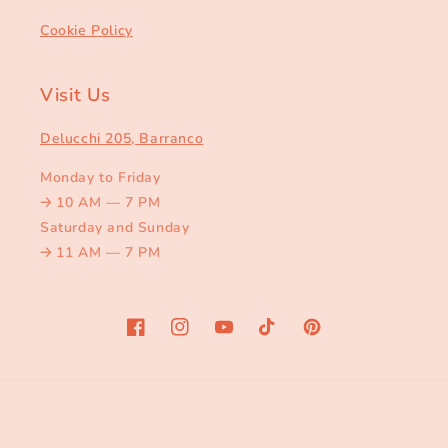
Cookie Policy
Visit Us
Delucchi 205, Barranco
Monday to Friday
🡢
10 AM — 7 PM
Saturday and Sunday
🡢
11 AM — 7 PM
Facebook
Instagram
YouTube
TikTok
Pinterest