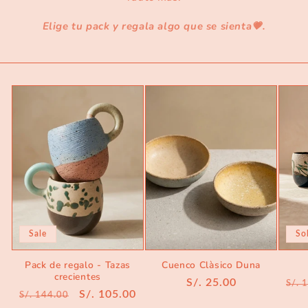
Elige tu pack y regala algo que se sienta💗.
Sale
So
Pack de regalo - Tazas
Cuenco Clàsico Duna
crecientes
Regular
S/. 25.00
Reg
S/. 
Regular
Sale
S/. 105.00
S/. 144.00
price
pri