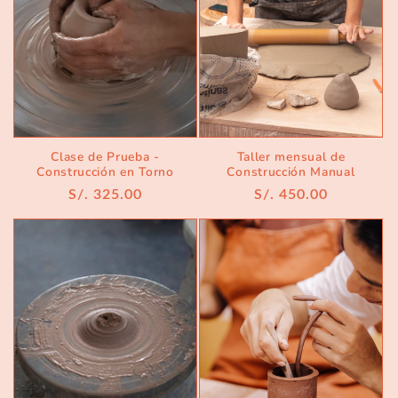
Clase de Prueba -
Taller mensual de
Construcción en Torno
Construcción Manual
Regular
S/. 325.00
Regular
S/. 450.00
price
price