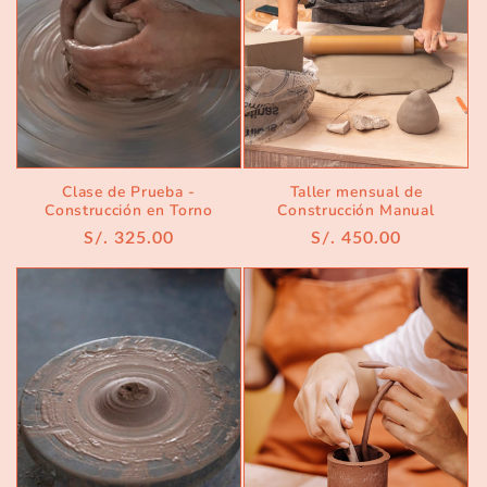
Clase de Prueba -
Taller mensual de
Construcción en Torno
Construcción Manual
Regular
S/. 325.00
Regular
S/. 450.00
price
price