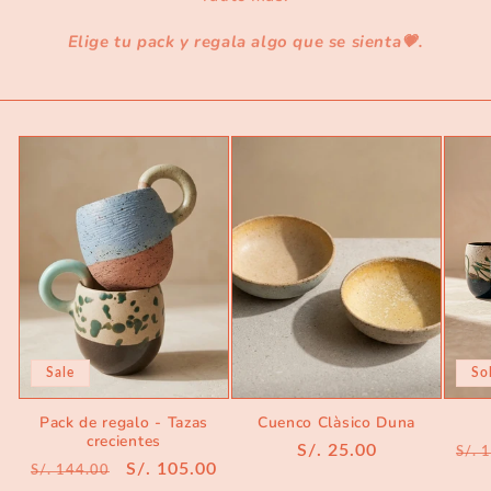
Elige tu pack y regala algo que se sienta💗.
Sale
So
Pack de regalo - Tazas
Cuenco Clàsico Duna
crecientes
Regular
S/. 25.00
Reg
S/. 
Regular
Sale
S/. 105.00
S/. 144.00
price
pri