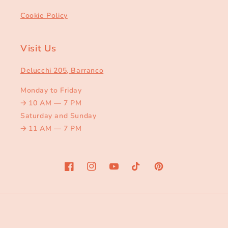
Cookie Policy
Visit Us
Delucchi 205, Barranco
Monday to Friday
🡢
10 AM — 7 PM
Saturday and Sunday
🡢
11 AM — 7 PM
Facebook
Instagram
YouTube
TikTok
Pinterest